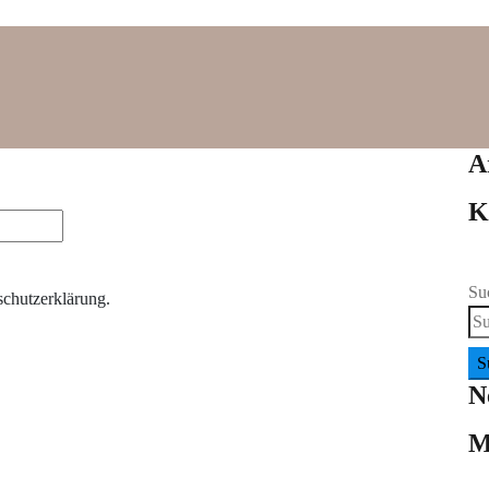
A
K
Su
schutzerklärung.
N
M